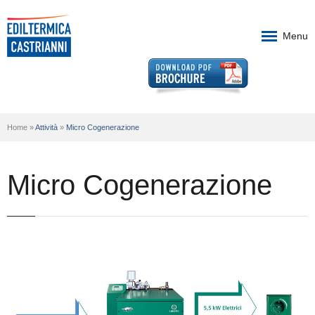
Menu
Società
Home »
Attività
»
Micro Cogenerazione
Fonti rinnovabili
Attività
Micro Cogenerazione
Realizzazioni
Contatti
Partners