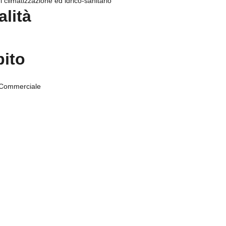
i climatizzazione ed idrico-sanitario
alità
ito
 Commerciale