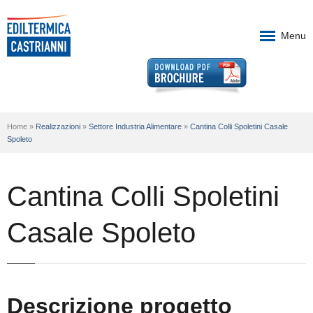
Menu
Società
Home »
Realizzazioni
»
Settore Industria Alimentare
»
Cantina Colli Spoletini Casale
Fonti rinnovabili
Spoleto
Attività
Cantina Colli Spoletini
Realizzazioni
Casale Spoleto
Contatti
Partners
Descrizione progetto