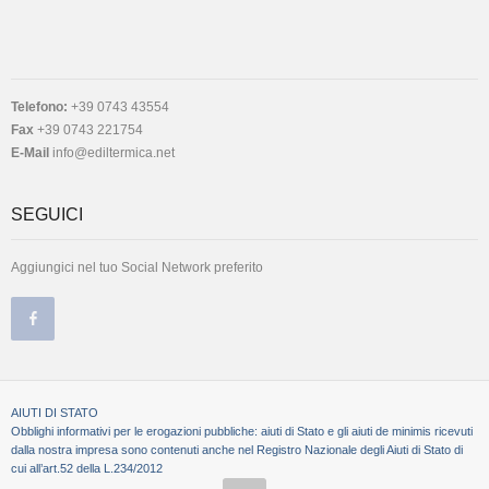
Telefono:
+39 0743 43554
Fax
+39 0743 221754
E-Mail
info@ediltermica.net
SEGUICI
Aggiungici nel tuo Social Network preferito
AIUTI DI STATO
Obblighi informativi per le erogazioni pubbliche: aiuti di Stato e gli aiuti de minimis ricevuti
dalla nostra impresa sono contenuti anche nel Registro Nazionale degli Aiuti di Stato di
cui all’art.52 della L.234/2012