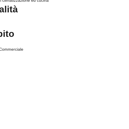
di climatizzazione ed cucina
alità
ito
 Commerciale